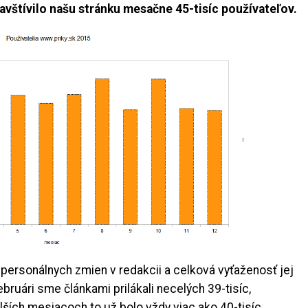
vštívilo našu stránku mesačne 45-tisíc používateľov.
 personálnych zmien v redakcii a celková vyťaženosť jej
februári sme článkami prilákali necelých 39-tisíc,
lších mesiacoch to už bolo vždy viac ako 40-tisíc