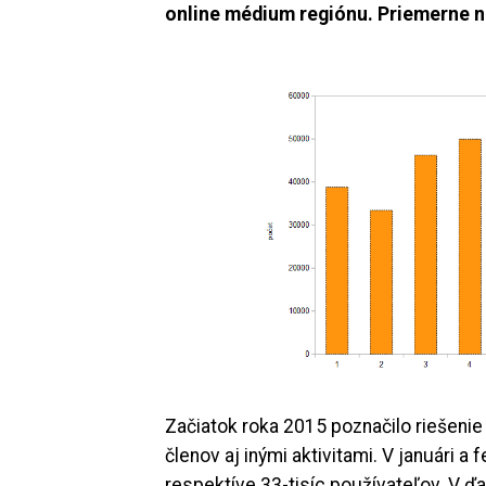
online médium regiónu. Priemerne na
Začiatok roka 2015 poznačilo riešenie
členov aj inými aktivitami. V januári a 
respektíve 33-tisíc používateľov. V ďa