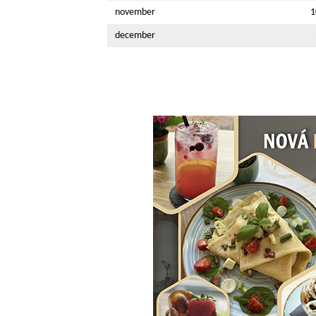
november
1
december