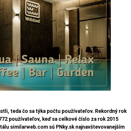
tli, teda čo sa týka počtu používateľov. Rekordný rok
772 používateľov, keď sa celkové číslo za rok 2015
ortálu similarweb.com sú PNky.sk najnavštevovanejším