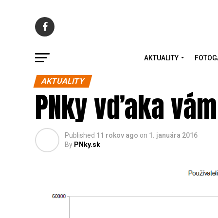
AKTUALITY
FOTOG
AKTUALITY
PNky vďaka vám 
Published
11 rokov ago
on
1. januára 2016
By
PNky.sk