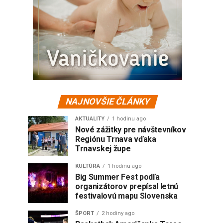
NAJNOVŠIE ČLÁNKY
AKTUALITY
1 hodinu ago
Nové zážitky pre návštevníkov
Regiónu Trnava vďaka
Trnavskej župe
KULTÚRA
1 hodinu ago
Big Summer Fest podľa
organizátorov prepísal letnú
festivalovú mapu Slovenska
ŠPORT
2 hodiny ago