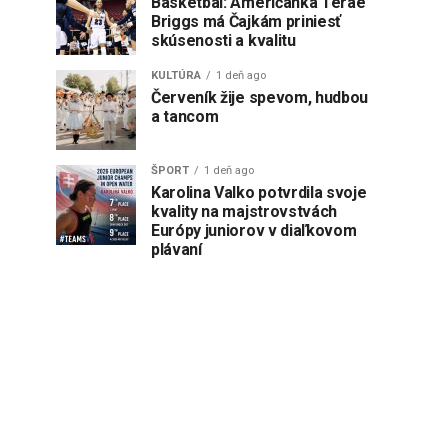
Basketbal: Američanka Terae
Briggs má Čajkám priniesť
skúsenosti a kvalitu
KULTÚRA
1 deň ago
Červeník žije spevom, hudbou
a tancom
ŠPORT
1 deň ago
Karolina Valko potvrdila svoje
kvality na majstrovstvách
Európy juniorov v diaľkovom
plávaní