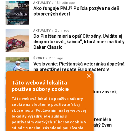
AKTUALITY
13 hodín ago
Ako funguje PMJ? Polícia pozýva na deň
otvorených dverí
AKTUALITY
2 dni ago
Do Piešťan mieria opäť Citroëny. Uvidíte aj
dvojmotorovú „kačicu“, ktorá mieri na Rally
Dakar Classic
ŠPORT
2 dni ago
Veslovanie: Piešťanská veteránka úspešná
na prestížnej regate Euromasters v
×
Mníchove
Táto webová lokalita
AKTUALITY
3 dni ago
používa súbory cookie
Domoss skončil. Obchodný dom zavreli,
eshop tiež
Táto webová lokalita používa súbory
cookie na zlepšenie používateľskej
skúsenosti. Používaním našej webovej
AKTUALITY
3 dni ago
lokality vyjadrujete súhlas s
V Trnave vzniká slovenská premiéra
používaním všetkých súborov cookie v
broadwayského muzikálu Drahý Evan
súlade s našimi zásadami používania
Hansen