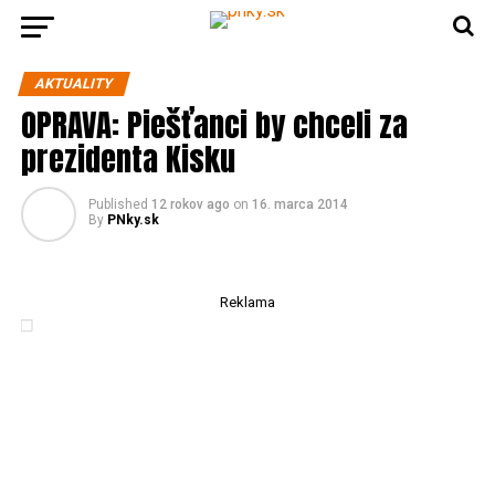
AKTUALITY
OPRAVA: Piešťanci by chceli za
prezidenta Kisku
Published
12 rokov ago
on
16. marca 2014
By
PNky.sk
Reklama