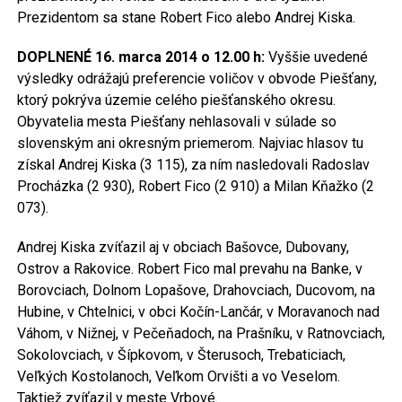
Prezidentom sa stane Robert Fico alebo Andrej Kiska.
DOPLNENÉ 16. marca 2014 o 12.00 h:
Vyššie uvedené
výsledky odrážajú preferencie voličov v obvode Piešťany,
ktorý pokrýva územie celého piešťanského okresu.
Obyvatelia mesta Piešťany nehlasovali v súlade so
slovenským ani okresným priemerom. Najviac hlasov tu
získal Andrej Kiska (3 115), za ním nasledovali Radoslav
Procházka (2 930), Robert Fico (2 910) a Milan Kňažko (2
073).
Andrej Kiska zvíťazil aj v obciach Bašovce, Dubovany,
Ostrov a Rakovice. Robert Fico mal prevahu na Banke, v
Borovciach, Dolnom Lopašove, Drahovciach, Ducovom, na
Hubine, v Chtelnici, v obci Kočín-Lančár, v Moravanoch nad
Váhom, v Nižnej, v Pečeňadoch, na Prašníku, v Ratnovciach,
Sokolovciach, v Šípkovom, v Šterusoch, Trebaticiach,
Veľkých Kostolanoch, Veľkom Orvišti a vo Veselom.
Taktiež zvíťazil v meste Vrbové.