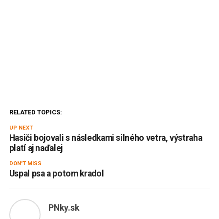
RELATED TOPICS:
UP NEXT
Hasiči bojovali s následkami silného vetra, výstraha
platí aj naďalej
DON'T MISS
Uspal psa a potom kradol
PNky.sk