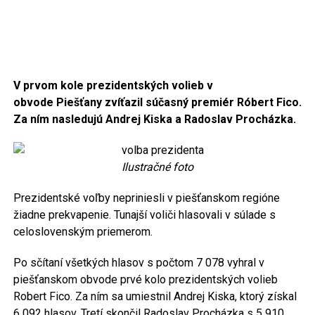
V prvom kole prezidentských volieb v
obvode Piešťany zvíťazil súčasný premiér Róbert Fico.
Za ním nasledujú Andrej Kiska a Radoslav Procházka.
Ilustračné foto
Prezidentské voľby nepriniesli v piešťanskom regióne
žiadne prekvapenie. Tunajší voliči hlasovali v súlade s
celoslovenským priemerom.
Po sčítaní všetkých hlasov s počtom 7 078 vyhral v
piešťanskom obvode prvé kolo prezidentských volieb
Robert Fico. Za ním sa umiestnil Andrej Kiska, ktorý získal
6 092 hlasov. Tretí skončil Radoslav Procházka s 5 910