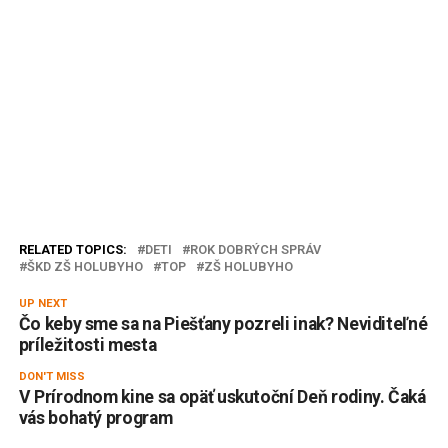
RELATED TOPICS:
DETI
ROK DOBRÝCH SPRÁV
ŠKD ZŠ HOLUBYHO
TOP
ZŠ HOLUBYHO
UP NEXT
Čo keby sme sa na Piešťany pozreli inak? Neviditeľné
príležitosti mesta
DON'T MISS
V Prírodnom kine sa opäť uskutoční Deň rodiny. Čaká
vás bohatý program