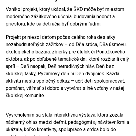
Vznikol projekt, ktorý ukázal, že ŠKD môže byť miestom
moderného zážitkového učenia, budovania hodnôt a
priestoru, kde sa deti učia byť dobrými ľuďmi.
Projekt priniesol deťom počas celého roka desiatky
nezabudnuteľných zážitkov – od Dňa srdca, Dňa úsmevu,
ekologického bazára, zbierky pre útulok či Ponožkového
októbra, až po obľúbené tematické dni, ktoré rozžiarili celý
apríl – Deň naopak, Deň netradičných hláv, Deň bez
školskej tašky, Pyžamový deň či Deň dvojičiek. Každá
aktivita niesla spoločný odkaz – učiť deti spolupracovať,
pomáhať, všímať si dobro a vytvárať silné vzťahy v našej
školskej komunite.
Vyvrcholením sa stala interaktívna výstava, ktorá zožala
nádherný ohlas medzi deťmi, pedagógmi aj návštevníkmi a
ukázala, koľko kreativity, spolupráce a srdca bolo do