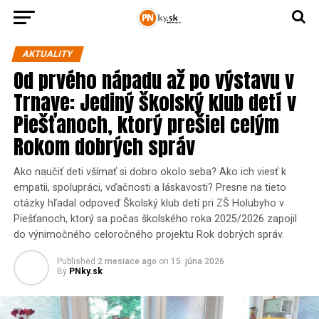
AKTUALITY
Od prvého nápadu až po výstavu v
Trnave: Jediný školský klub detí v
Piešťanoch, ktorý prešiel celým
Rokom dobrých správ
Ako naučiť deti všímať si dobro okolo seba? Ako ich viesť k
empatii, spolupráci, vďačnosti a láskavosti? Presne na tieto
otázky hľadal odpoveď Školský klub detí pri ZŠ Holubyho v
Piešťanoch, ktorý sa počas školského roka 2025/2026 zapojil
do výnimočného celoročného projektu Rok dobrých správ.
Published
2 mesiace ago
on
15. júna 2026
By
PNky.sk