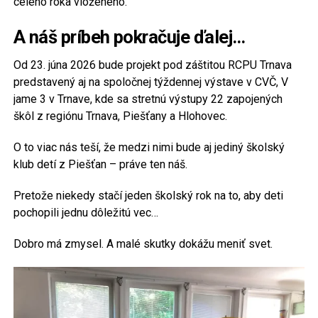
celého roka vloženého.
A náš príbeh pokračuje ďalej…
Od 23. júna 2026 bude projekt pod záštitou RCPU Trnava
predstavený aj na spoločnej týždennej výstave v CVČ, V
jame 3 v Trnave, kde sa stretnú výstupy 22 zapojených
škôl z regiónu Trnava, Piešťany a Hlohovec.
O to viac nás teší, že medzi nimi bude aj jediný školský
klub detí z Piešťan – práve ten náš.
Pretože niekedy stačí jeden školský rok na to, aby deti
pochopili jednu dôležitú vec…
Dobro má zmysel. A malé skutky dokážu meniť svet.