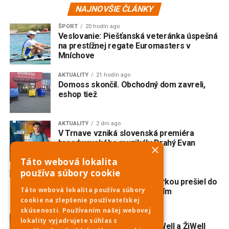
NAJNOVŠIE ČLÁNKY
ŠPORT
20 hodín ago
Veslovanie: Piešťanská veteránka úspešná
na prestížnej regate Euromasters v
Mníchove
AKTUALITY
21 hodín ago
Domoss skončil. Obchodný dom zavreli,
eshop tiež
AKTUALITY
2 dni ago
V Trnave vzniká slovenská premiéra
broadwayského muzikálu Drahý Evan
×
Hansen
Táto webová lokalita
používa súbory cookie
AKTUALITY
2 dni ago
Nehoda na Havrane: S motorkou prešiel do
Táto webová lokalita používa súbory
protismeru a zrazil sa s ďalším
cookie na zlepšenie používateľskej
motocyklom
skúsenosti. Používaním našej webovej
NOVINKY
2 dni ago
lokality vyjadrujete súhlas s
Obedové menu Pivovaru ŽiWell a ŽiWell