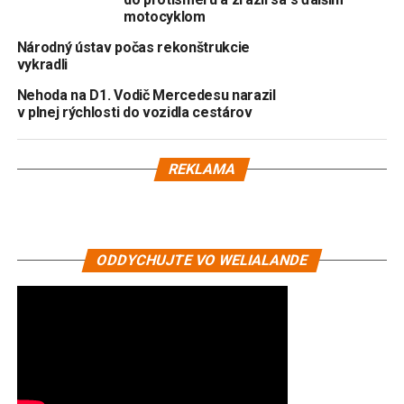
motocyklom
Národný ústav počas rekonštrukcie
vykradli
Nehoda na D1. Vodič Mercedesu narazil
v plnej rýchlosti do vozidla cestárov
REKLAMA
ODDYCHUJTE VO WELIALANDE