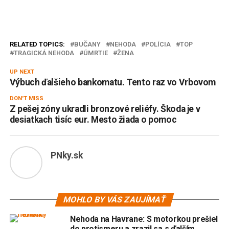
RELATED TOPICS:
BUČANY
NEHODA
POLÍCIA
TOP
TRAGICKÁ NEHODA
ÚMRTIE
ŽENA
UP NEXT
Výbuch ďalšieho bankomatu. Tento raz vo Vrbovom
DON'T MISS
Z pešej zóny ukradli bronzové reliéfy. Škoda je v
desiatkach tisíc eur. Mesto žiada o pomoc
PNky.sk
MOHLO BY VÁS ZAUJÍMAŤ
Nehoda na Havrane: S motorkou prešiel
do protismeru a zrazil sa s ďalším