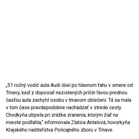
„51 ročný vodič auta Audi išiel po hlavnom ťahu v smere od
Trnavy, keď z doposiaľ nezistených príčin ľavou prednou
časťou auta zachytil osobu v tmavom oblečení. Tá sa mala
v tom čase pravdepodobne nachádzať v strede cesty.
Chodkyňa utrpela pri zrážke zranenia, ktorým žiaľ na
mieste podľahla,“ informovala Zlatica Antalová, hovorkyňa
Krajského riaditeľstva Policajného zboru v Trnave.