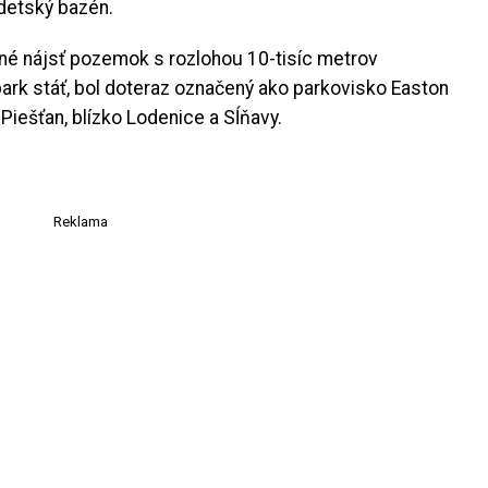
detský bazén.
né nájsť pozemok s rozlohou 10-tisíc metrov
ark stáť, bol doteraz označený ako parkovisko Easton
Piešťan, blízko Lodenice a Sĺňavy.
Reklama