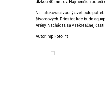
dĺžkou 40 metrov. Najmenších poteší 
Na nafukovací vodný svet bolo potreb
štvorcových. Priestor, kde bude aquap
Arény. Nachádza sa v rekreačnej časti 
Autor: mp Foto: ht