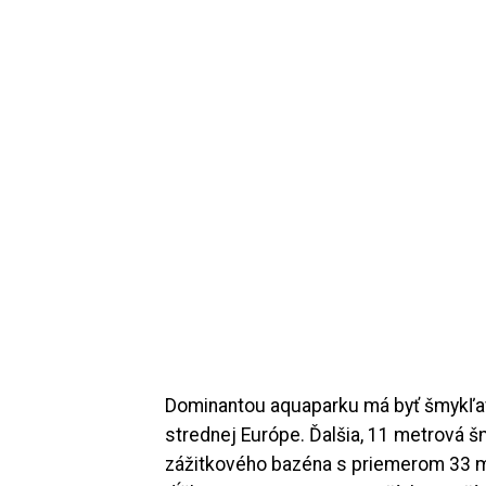
Dominantou aquaparku má byť šmykľavk
strednej Európe. Ďalšia, 11 metrová 
zážitkového bazéna s priemerom 33 me