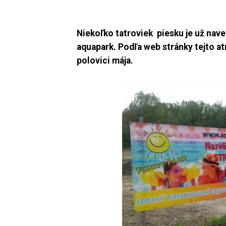
Niekoľko tatroviek piesku je už nav
aquapark. Podľa web
stránky tejto at
polovici mája.