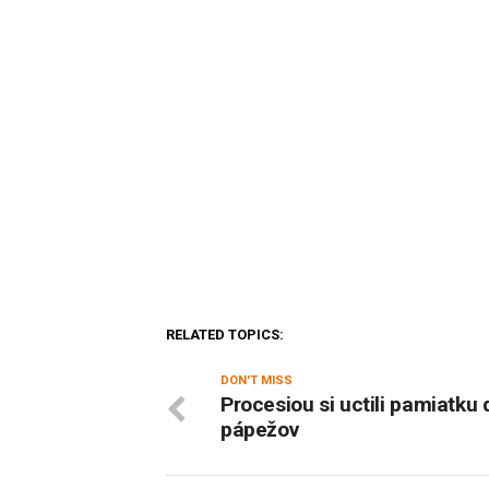
RELATED TOPICS:
DON'T MISS
Procesiou si uctili pamiatku
pápežov