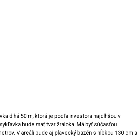
a dlhá 50 m, ktorá je podľa investora najdlhšou v
šmykľavka bude mať tvar žraloka. Má byť súčasťou
trov. V areáli bude aj plavecký bazén s hĺbkou 130 cm a