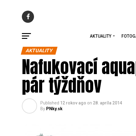
AKTUALITY
FOTOG
AKTUALITY
Nafukovací aquap
pár týždňov
Published
12 rokov ago
on
28. apríla 2014
By
PNky.sk