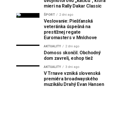
dvojmotorovú „kačicu“, ktorá
mieri na Rally Dakar Classic
ŠPORT
2 dni ago
Veslovanie: Piešťanská
veteránka úspešná na
prestížnej regate
Euromasters v Mníchove
AKTUALITY
2 dni ago
Domoss skončil. Obchodný
dom zavreli, eshop tiež
AKTUALITY
3 dni ago
V Trnave vzniká slovenská
premiéra broadwayského
muzikálu Drahý Evan Hansen