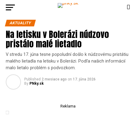
AKTUALITY
Na letisku v Bolerázi núdzovo
pristálo malé lietadlo
V stredu 17. júna tesne popoludní došlo k núdzovému pristátiu
malého lietadla na letisku v Bolerázi. Podľa našich informácií
malo lietalo problém s podvozkom.
Published
2 mesiace ago
on
17. júna 2026
By
PNky.sk
Reklama