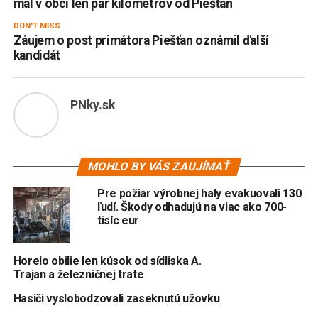
mal v obci len pár kilometrov od Piešťan
DON'T MISS
Záujem o post primátora Piešťan oznámil ďalší
kandidát
PNky.sk
MOHLO BY VÁS ZAUJÍMAŤ
Pre požiar výrobnej haly evakuovali 130
ľudí. Škody odhadujú na viac ako 700-
tisíc eur
Horelo obilie len kúsok od sídliska A.
Trajan a železničnej trate
Hasiči vyslobodzovali zaseknutú užovku