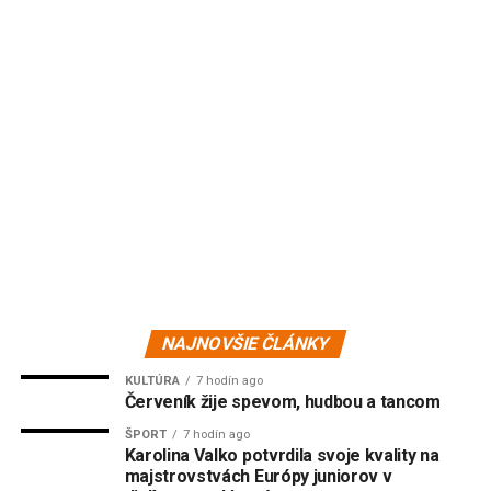
NAJNOVŠIE ČLÁNKY
KULTÚRA
7 hodín ago
Červeník žije spevom, hudbou a tancom
ŠPORT
7 hodín ago
Karolina Valko potvrdila svoje kvality na
majstrovstvách Európy juniorov v