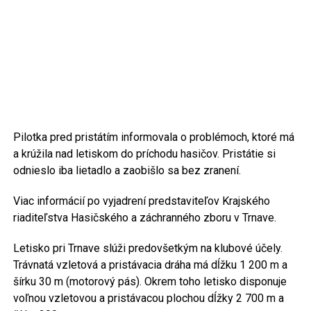
Pilotka pred pristátím informovala o problémoch, ktoré má
a krúžila nad letiskom do príchodu hasičov. Pristátie si
odnieslo iba lietadlo a zaobišlo sa bez zranení.
Viac informácií po vyjadrení predstaviteľov Krajského
riaditeľstva Hasičského a záchranného zboru v Trnave.
Letisko pri Trnave slúži predovšetkým na klubové účely.
Trávnatá vzletová a pristávacia dráha má dĺžku 1 200 m a
šírku 30 m (motorový pás). Okrem toho letisko disponuje
voľnou vzletovou a pristávacou plochou dĺžky 2 700 m a