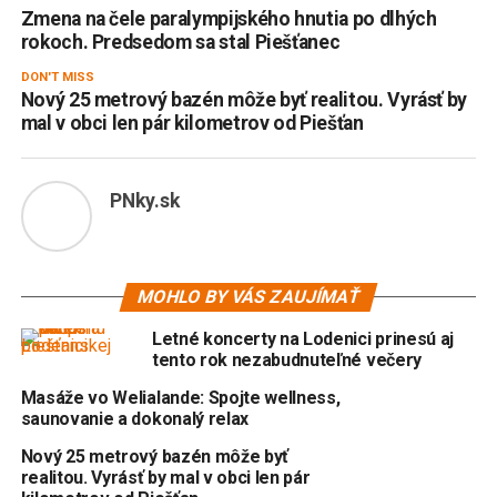
Zmena na čele paralympijského hnutia po dlhých
rokoch. Predsedom sa stal Piešťanec
DON'T MISS
Nový 25 metrový bazén môže byť realitou. Vyrásť by
mal v obci len pár kilometrov od Piešťan
PNky.sk
MOHLO BY VÁS ZAUJÍMAŤ
Letné koncerty na Lodenici prinesú aj
tento rok nezabudnuteľné večery
Masáže vo Welialande: Spojte wellness,
saunovanie a dokonalý relax
Nový 25 metrový bazén môže byť
realitou. Vyrásť by mal v obci len pár