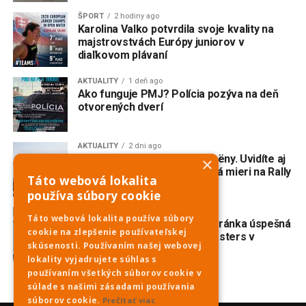
ŠPORT
2 hodiny ago
Karolina Valko potvrdila svoje kvality na
majstrovstvách Európy juniorov v
diaľkovom plávaní
AKTUALITY
1 deň ago
Ako funguje PMJ? Polícia pozýva na deň
otvorených dverí
AKTUALITY
2 dni ago
Do Piešťan mieria opäť Citroëny. Uvidíte aj
×
dvojmotorovú „kačicu“, ktorá mieri na Rally
Táto webová lokalita
Dakar Classic
používa súbory cookie
ŠPORT
3 dni ago
Táto webová lokalita používa súbory
Veslovanie: Piešťanská veteránka úspešná
cookie na zlepšenie používateľskej
na prestížnej regate Euromasters v
skúsenosti. Používaním našej webovej
Mníchove
lokality vyjadrujete súhlas s
používaním všetkých súborov cookie v
súlade s našimi zásadami používania
súborov cookie.
Prečítať viac