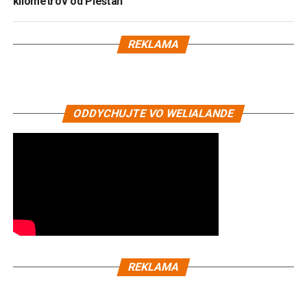
kilometrov od Piešťan
REKLAMA
ODDYCHUJTE VO WELIALANDE
REKLAMA