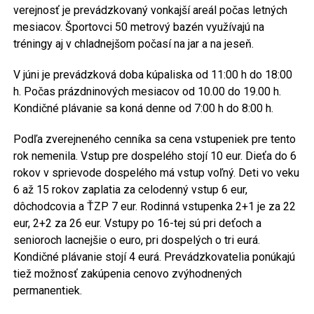
verejnosť je prevádzkovaný vonkajší areál počas letných
mesiacov. Športovci 50 metrový bazén využívajú na
tréningy aj v chladnejšom počasí na jar a na jeseň.
V júni je prevádzková doba kúpaliska od 11:00 h do 18:00
h. Počas prázdninových mesiacov od 10.00 do 19.00 h.
Kondičné plávanie sa koná denne od 7:00 h do 8:00 h.
Podľa zverejneného cenníka sa cena vstupeniek pre tento
rok nemenila. Vstup pre dospelého stojí 10 eur. Dieťa do 6
rokov v sprievode dospelého má vstup voľný. Deti vo veku
6 až 15 rokov zaplatia za celodenný vstup 6 eur,
dôchodcovia a ŤZP 7 eur. Rodinná vstupenka 2+1 je za 22
eur, 2+2 za 26 eur. Vstupy po 16-tej sú pri deťoch a
senioroch lacnejšie o euro, pri dospelých o tri eurá.
Kondičné plávanie stojí 4 eurá. Prevádzkovatelia ponúkajú
tiež možnosť zakúpenia cenovo zvýhodnených
permanentiek.