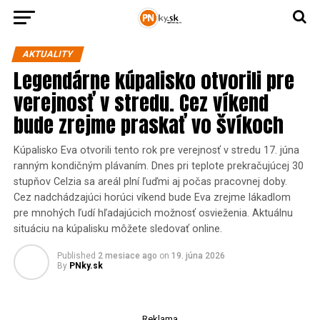
AKTUALITY
Legendárne kúpalisko otvorili pre
verejnosť v stredu. Cez víkend
bude zrejme praskať vo švíkoch
Kúpalisko Eva otvorili tento rok pre verejnosť v stredu 17. júna
ranným kondičným plávaním. Dnes pri teplote prekračujúcej 30
stupňov Celzia sa areál plní ľuďmi aj počas pracovnej doby.
Cez nadchádzajúci horúci víkend bude Eva zrejme lákadlom
pre mnohých ľudí hľadajúcich možnosť osvieženia. Aktuálnu
situáciu na kúpalisku môžete sledovať online.
Published
2 mesiace ago
on
19. júna 2026
By
PNky.sk
Reklama