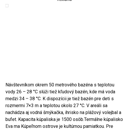
Návštevníkom okrem 50 metrového bazéna s teplotou
vody 26 – 28 °C slúži tiež kľudový bazén, kde má voda
medzi 34 – 38 °C. K dispozícii je tiež bazén pre deti s
rozmermi 7×3 m a teplotou okolo 27 °C. V areáli sa
nachádza aj vodná šmýkačka, ihrisko na plážový volejbal a
bufet. Kapacita kúpaliska je 1500 osôb.Termálne kúpalisko
Eva ma Kúpeľnom ostrove je kultúrnou pamiatkou. Pre