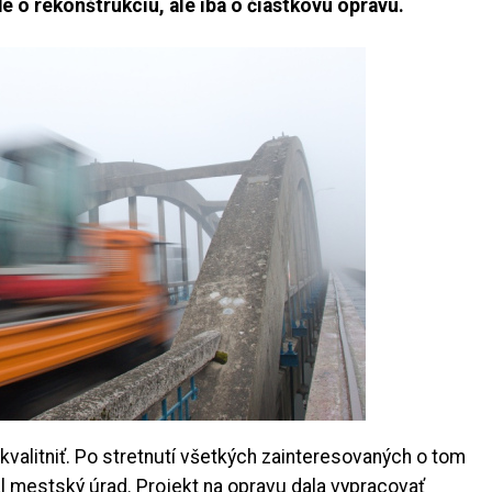
 o rekonštrukciu, ale iba o čiastkovú opravu.
kvalitniť. Po stretnutí všetkých zainteresovaných o tom
l mestský úrad. Projekt na opravu dala vypracovať