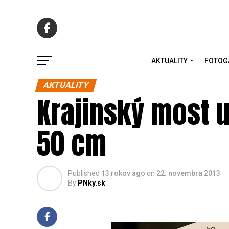
AKTUALITY
FOTOG
AKTUALITY
Krajinský most u
50 cm
Published
13 rokov ago
on
22. novembra 2013
By
PNky.sk