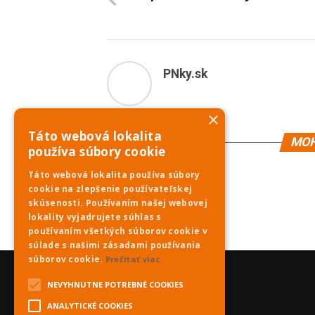
PNky.sk
×
Táto webová lokalita
MOH
používa súbory cookie
Táto webová lokalita používa súbory
cookie na zlepšenie používateľskej
skúsenosti. Používaním našej webovej
lokality vyjadrujete súhlas s
používaním všetkých súborov cookie v
súlade s našimi zásadami používania
súborov cookie.
Prečítať viac
NEVYHNUTNE POTREBNÉ COOKIES
ANALYTICKÉ COOKIES