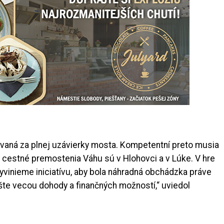
zovaná za plnej uzávierky mosta. Kompetentní preto musia
ie cestné premostenia Váhu sú v Hlohovci a v Lúke. V hre
Vyvinieme iniciatívu, aby bola náhradná obchádzka práve
šte vecou dohody a finančných možností,“ uviedol