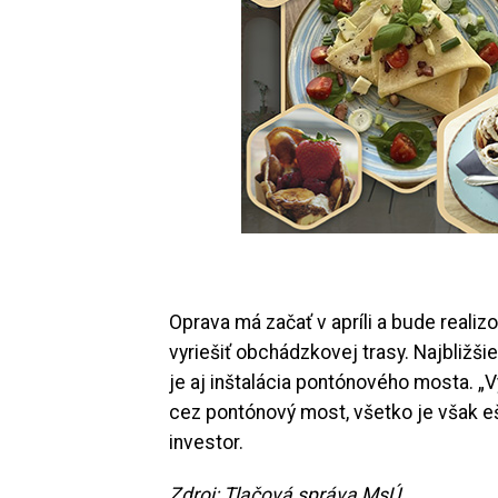
Oprava má začať v apríli a bude reali
vyriešiť obchádzkovej trasy. Najbližš
je aj inštalácia pontónového mosta. „
cez pontónový most, všetko je však e
investor.
Zdroj: Tlačová správa MsÚ