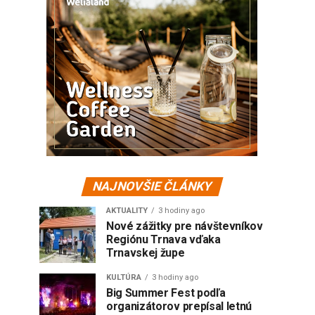
NAJNOVŠIE ČLÁNKY
AKTUALITY
3 hodiny ago
Nové zážitky pre návštevníkov
Regiónu Trnava vďaka
Trnavskej župe
KULTÚRA
3 hodiny ago
Big Summer Fest podľa
organizátorov prepísal letnú