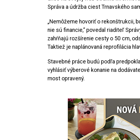
Správa a údržba ciest Trnavského sam
„Nemôžeme hovoriť o rekonštrukcii, b
nie sú financie,“ povedal riaditeľ Spr
zahŕňajú rozšírenie cesty o 50 cm, ods
Taktiež je naplánovaná reprofilácia hl
Stavebné práce budú podľa predpokla
vyhlásiť výberové konanie na dodávate
most opravený.