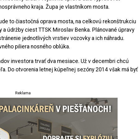
osprávneho kraja. Župa je vlastníkom mosta.
ude to čiastočná oprava mosta, na celkovú rekonštrukciu
ávy a údržby ciest TTSK Miroslav Benka. Plánované úpravy
tránenie jednotlivých vrstiev vozovky a ich náhradu.
avného piliera nosného oblúka.
dov investora trvať dva mesiace. Už v decembri chcú
ľa. Do otvorenia letnej kúpeľnej sezóny 2014 však má byť
Reklama