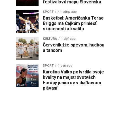
festivalovú mapu Slovenska
ŠPORT
4 hodiny ago
Basketbal: Američanka Terae
Briggs má Čajkám priniesť
skúsenosti a kvalitu
KULTÚRA
1 deň ago
Červeník žije spevom, hudbou
a tancom
ŠPORT
1 deň ago
Karolina Valko potvrdila svoje
kvality na majstrovstvách
Európy juniorov v diaľkovom
plávaní