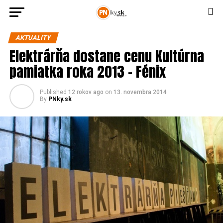
AKTUALITY
Elektrárňa dostane cenu Kultúrna
pamiatka roka 2013 – Fénix
Published
12 rokov ago
on
13. novembra 2014
By
PNky.sk