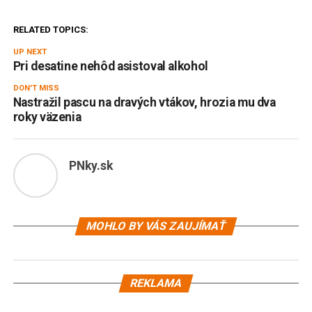
RELATED TOPICS:
UP NEXT
Pri desatine nehôd asistoval alkohol
DON'T MISS
Nastražil pascu na dravých vtákov, hrozia mu dva
roky väzenia
PNky.sk
MOHLO BY VÁS ZAUJÍMAŤ
REKLAMA