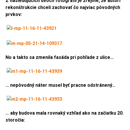
Z nasledujúcich dvoch fotografií je zrejmé, že autori
rekonštrukcie chceli zachovať čo najviac pôvodných
prvkov:
No a takto sa zmenila fasáda pri pohľade z ulice…
… nepôvodný náter musel byť pracne odstránený…
… aby budova mala rovnaký vzhľad ako na začiatku 20.
storočia: