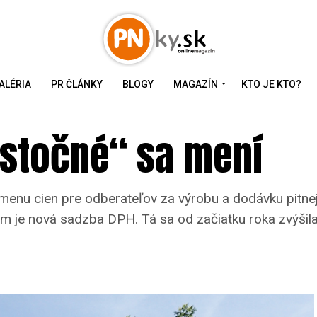
ALÉRIA
PR ČLÁNKY
BLOGY
MAGAZÍN
KTO JE KTO?
 stočné“ sa mení
nu cien pre odberateľov za výrobu a dodávku pitnej 
 je nová sadzba DPH. Tá sa od začiatku roka zvýšila