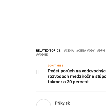
RELATED TOPICS:
CENA
CENA VODY
DPH
VODNÉ
DON'T MISS
Počet porúch na vodovodný
rozvodoch medziročne stúpo
takmer o 30 percent
PNky.sk