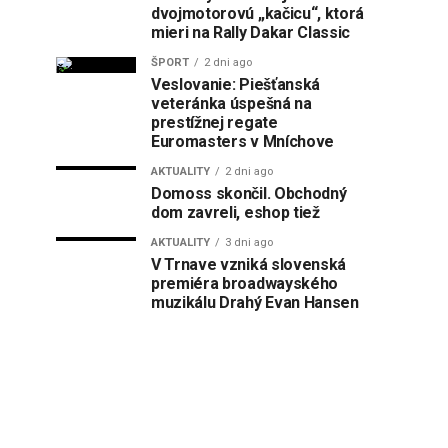
dvojmotorovú „kačicu“, ktorá
mieri na Rally Dakar Classic
ŠPORT
2 dni ago
Veslovanie: Piešťanská
veteránka úspešná na
prestížnej regate
Euromasters v Mníchove
AKTUALITY
2 dni ago
Domoss skončil. Obchodný
dom zavreli, eshop tiež
AKTUALITY
3 dni ago
V Trnave vzniká slovenská
premiéra broadwayského
muzikálu Drahý Evan Hansen