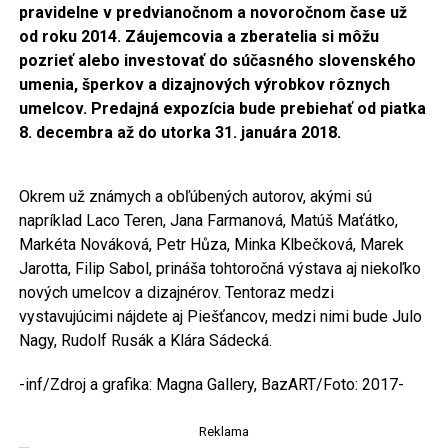
pravidelne v predvianočnom a novoročnom čase už
od roku 2014. Záujemcovia a zberatelia si môžu
pozrieť alebo investovať do súčasného slovenského
umenia, šperkov a dizajnových výrobkov rôznych
umelcov. Predajná expozícia bude prebiehať od piatka
8. decembra až do utorka 31. januára 2018.
Okrem už známych a obľúbených autorov, akými sú
napríklad Laco Teren, Jana Farmanová, Matúš Maťátko,
Markéta Nováková, Petr Hůza, Minka Klbečková, Marek
Jarotta, Filip Sabol, prináša tohtoročná výstava aj niekoľko
nových umelcov a dizajnérov. Tentoraz medzi
vystavujúcimi nájdete aj Piešťancov, medzi nimi bude Julo
Nagy, Rudolf Rusák a Klára Sádecká.
-inf/Zdroj a grafika: Magna Gallery, BazART/Foto: 2017-
Reklama