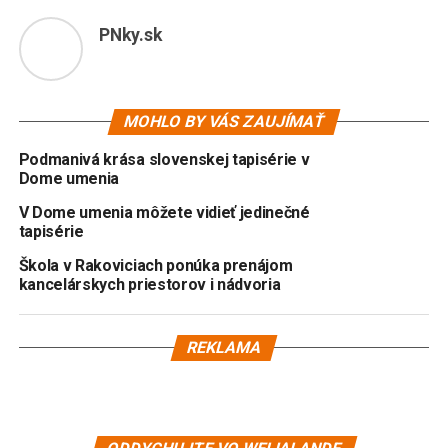
PNky.sk
MOHLO BY VÁS ZAUJÍMAŤ
Podmanivá krása slovenskej tapisérie v
Dome umenia
V Dome umenia môžete vidieť jedinečné
tapisérie
Škola v Rakoviciach ponúka prenájom
kancelárskych priestorov i nádvoria
REKLAMA