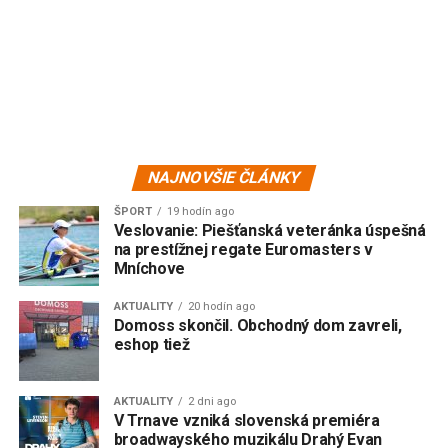
NAJNOVŠIE ČLÁNKY
ŠPORT
19 hodín ago
Veslovanie: Piešťanská veteránka úspešná
na prestížnej regate Euromasters v
Mníchove
AKTUALITY
20 hodín ago
Domoss skončil. Obchodný dom zavreli,
eshop tiež
AKTUALITY
2 dni ago
V Trnave vzniká slovenská premiéra
broadwayského muzikálu Drahý Evan