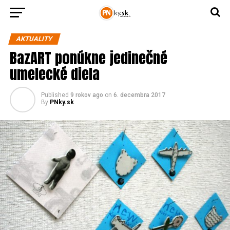
AKTUALITY
BazART ponúkne jedinečné
umelecké diela
Published
9 rokov ago
on
6. decembra 2017
By
PNky.sk