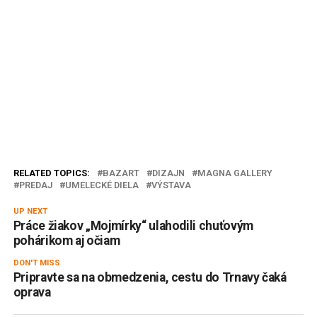
RELATED TOPICS:
BAZART
DIZAJN
MAGNA GALLERY
PREDAJ
UMELECKÉ DIELA
VÝSTAVA
UP NEXT
Práce žiakov „Mojmírky“ ulahodili chuťovým
pohárikom aj očiam
DON'T MISS
Pripravte sa na obmedzenia, cestu do Trnavy čaká
oprava