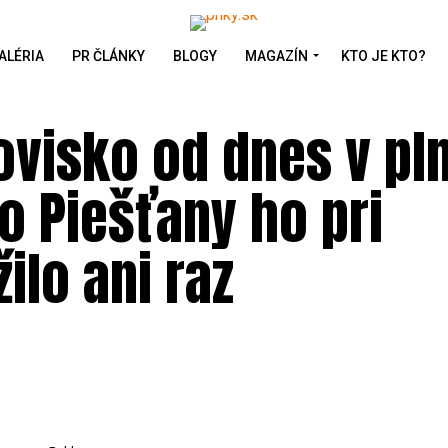
ALÉRIA
PR ČLÁNKY
BLOGY
MAGAZÍN
KTO JE KTO?
ovisko od dnes v pl
o Piešťany ho pri
ilo ani raz