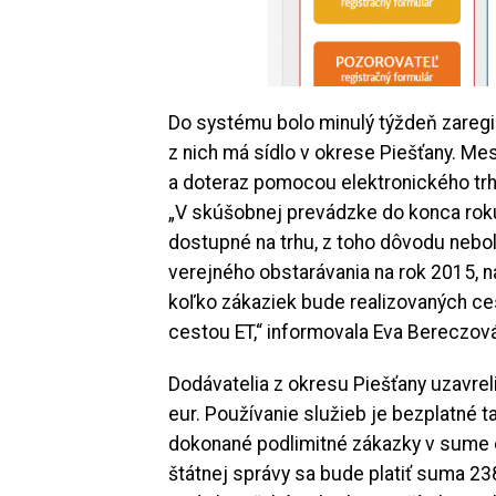
Do systému bolo minulý týždeň zareg
z nich má sídlo v okrese Piešťany. Me
a doteraz pomocou elektronického trh
„
V skúšobnej prevádzke do konca roku
dostupné na trhu, z toho dôvodu nebol
verejného obstarávania na rok 2015,
koľko zákaziek bude realizovaných ce
cestou ET,“ informovala Eva Bereczová
Dodávatelia z okresu Piešťany uzavre
eur. Používanie služieb je bezplatné t
dokonané podlimitné zákazky v sume o
štátnej správy sa bude platiť suma 2