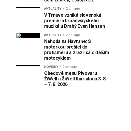
AKTUALITY
2 dni ago
V Trnave vzniká slovenská
premiéra broadwayského
muzikálu Drahý Evan Hansen
AKTUALITY
2 dni ago
Nehoda na Havrane: S
motorkou prešiel do
protismeru a zrazil sa s ďalším
motocyklom
NOVINKY
2 dni ago
Obedové menu Pivovaru
ŽiWell a ŽiWell Kursalonu 3. 8.
– 7. 8. 2026