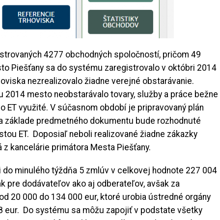
istrovaných 4277 obchodných spoločností, pričom 49
sto Piešťany sa do systému zaregistrovalo v októbri 2014
oviska nezrealizovalo žiadne verejné obstarávanie.
 2014 mesto neobstarávalo tovary, služby a práce bežne
o ET využité. V súčasnom období je pripravovaný plán
 na základe predmetného dokumentu bude rozhodnuté
stou ET. Doposiaľ neboli realizované žiadne zákazky
 z kancelárie primátora Mesta Piešťany.
li do minulého týždňa 5 zmlúv v celkovej hodnote 227 004
ak pre dodávateľov ako aj odberateľov, avšak za
d 20 000 do 134 000 eur, ktoré urobia ústredné orgány
38 eur. Do systému sa môžu zapojiť v podstate všetky