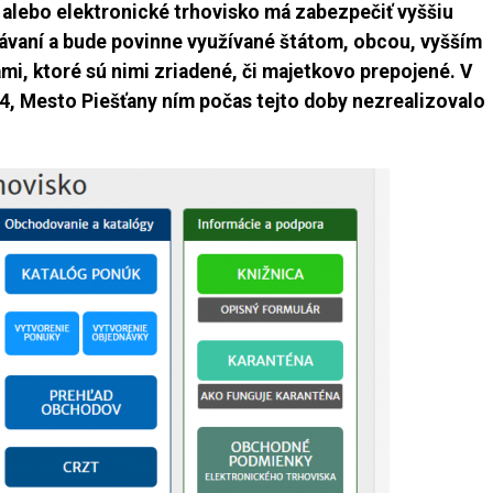
alebo elektronické trhovisko má zabezpečiť vyššiu
ávaní a bude povinne využívané štátom, obcou, vyšším
i, ktoré sú nimi zriadené, či majetkovo prepojené. V
14, Mesto Piešťany ním počas tejto doby nezrealizovalo