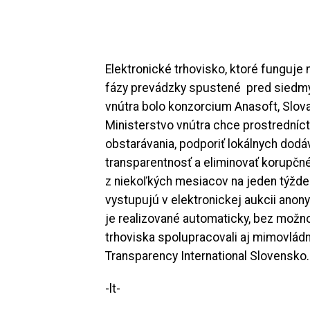
Elektronické trhovisko, ktoré funguje
fázy prevádzky spustené pred siedmy
vnútra bolo konzorcium Anasoft, Slov
Ministerstvo vnútra chce prostredníc
obstarávania, podporiť lokálnych dodáva
transparentnosť a eliminovať korupčné
z niekoľkých mesiacov na jeden týždeň
vystupujú v elektronickej aukcii ano
je realizované automaticky, bez možn
trhoviska spolupracovali aj mimovládne
Transparency International Slovensko.
-lt-