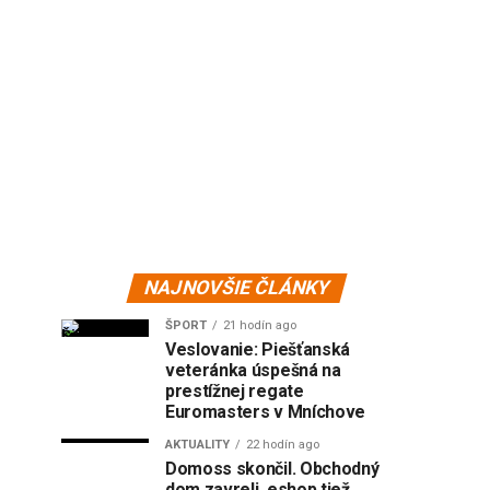
NAJNOVŠIE ČLÁNKY
ŠPORT
21 hodín ago
Veslovanie: Piešťanská
veteránka úspešná na
prestížnej regate
Euromasters v Mníchove
AKTUALITY
22 hodín ago
Domoss skončil. Obchodný
dom zavreli, eshop tiež