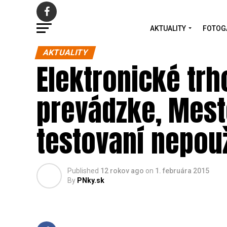
AKTUALITY
FOTOG
AKTUALITY
Elektronické trh
prevádzke, Mest
testovaní nepouž
Published
12 rokov ago
on
1. februára 2015
By
PNky.sk