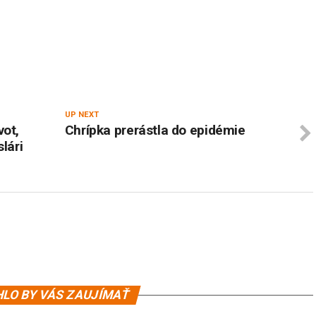
UP NEXT
vot,
Chrípka prerástla do epidémie
lári
LO BY VÁS ZAUJÍMAŤ