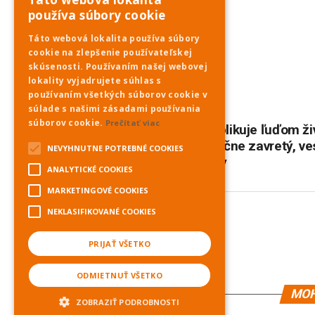
používa súbory cookie
Táto webová lokalita používa súbory
cookie na zlepšenie používateľskej
skúsenosti. Používaním našej webovej
lokality vyjadrujete súhlas s
RELATED TOPICS:
používaním všetkých súborov cookie v
súlade s našimi zásadami používania
DON'T MISS
súborov cookie.
Prečítať viac
Počasie komplikuje ľuďom ži
Havran čiastočne zavretý, ves
NEVYHNUTNE POTREBNÉ COOKIES
zrušili preteky
ANALYTICKÉ COOKIES
MARKETINGOVÉ COOKIES
NEKLASIFIKOVANÉ COOKIES
PNky.sk
PRIJAŤ VŠETKO
ODMIETNUŤ VŠETKO
MOH
ZOBRAZIŤ PODROBNOSTI