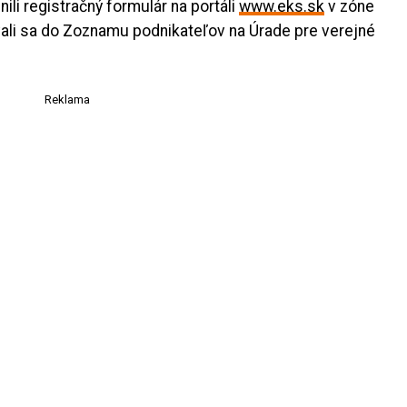
nili registračný formulár na portáli
www.eks.sk
v zóne
vali sa do Zoznamu podnikateľov na Úrade pre verejné
Reklama